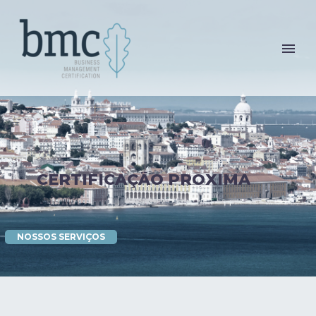
C
E
R
T
I
F
I
C
A
Ç
Ã
O
P
R
O
X
I
M
A
NOSSOS SERVIÇOS