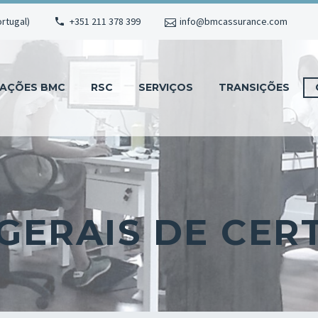
ortugal)
+351 211 378 399
info@bmcassurance.com
MAÇÕES BMC
RSC
SERVIÇOS
TRANSIÇÕES
GERAIS DE CERT