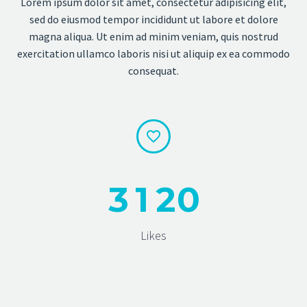
Lorem ipsum dolor sit amet, consectetur adipisicing elit,
sed do eiusmod tempor incididunt ut labore et dolore
magna aliqua. Ut enim ad minim veniam, quis nostrud
exercitation ullamco laboris nisi ut aliquip ex ea commodo
consequat.


3
1
2
0
Likes