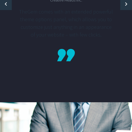
Creative Heads Inc.
TheGem comes with an extended powerful
theme options panel, which allows you to
customize just anything in an appearance
of your website – with few clicks.
