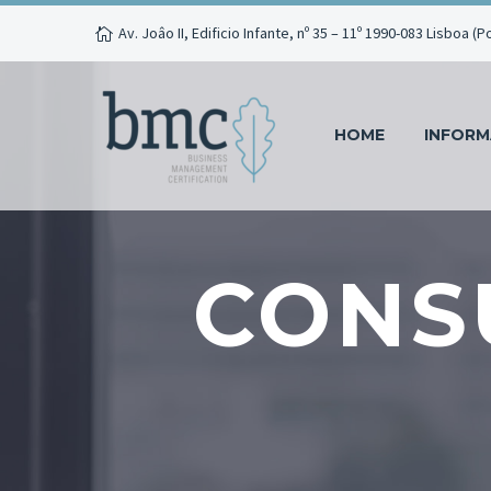
Av. Joâo II, Edificio Infante, nº 35 – 11º 1990-083 Lisboa (P
HOME
INFOR
CONS