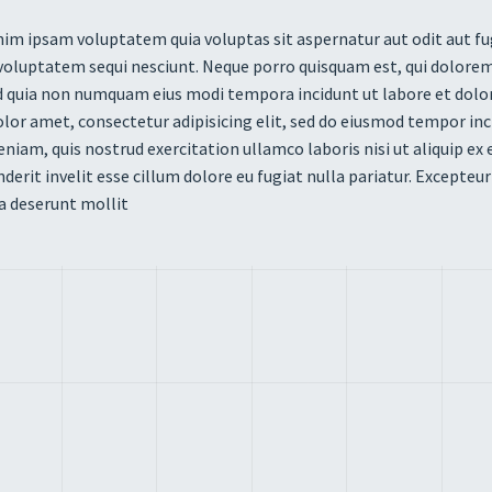
m ipsam voluptatem quia voluptas sit aspernatur aut odit aut fug
voluptatem sequi nesciunt. Neque porro quisquam est, qui dolorem 
ed quia non numquam eius modi tempora incidunt ut labore et d
lor amet, consectetur adipisicing elit, sed do eiusmod tempor inc
niam, quis nostrud exercitation ullamco laboris nisi ut aliquip ex
derit invelit esse cillum dolore eu fugiat nulla pariatur. Excepteu
cia deserunt mollit