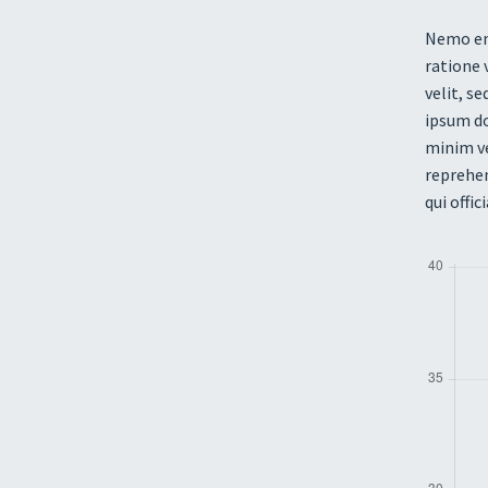
Nemo eni
ratione 
velit, s
ipsum do
minim ve
reprehen
qui offi