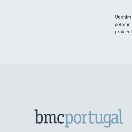
Ut enim 
dolor in
proident