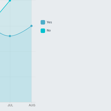
Yes
No