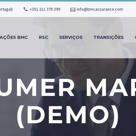
ortugal)
+351 211 378 399
info@bmcassurance.com
MAÇÕES BMC
RSC
SERVIÇOS
TRANSIÇÕES
UMER MA
(DEMO)