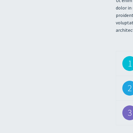
Ut enim 
dolor in
proident
voluptat
architec
1
2
3