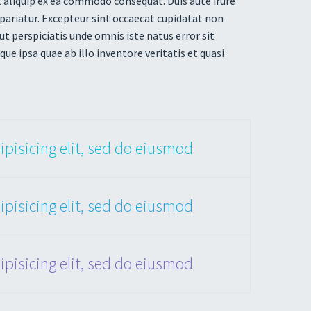
t aliquip ex ea commodo consequat. Duis aute irure
a pariatur. Excepteur sint occaecat cupidatat non
 ut perspiciatis unde omnis iste natus error sit
ipsa quae ab illo inventore veritatis et quasi
pisicing elit, sed do eiusmod
pisicing elit, sed do eiusmod
pisicing elit, sed do eiusmod