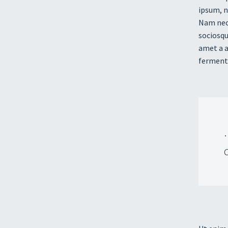
ipsum, n
Nam nec 
sociosqu
amet a a
fermentu