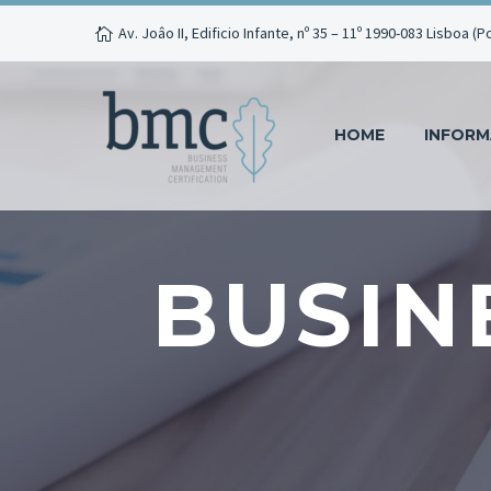
Av. Joâo II, Edificio Infante, nº 35 – 11º 1990-083 Lisboa (P
HOME
INFOR
BUSIN