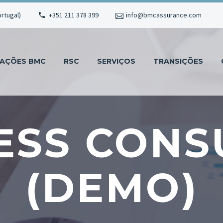
ortugal)
+351 211 378 399
info@bmcassurance.com
MAÇÕES BMC
RSC
SERVIÇOS
TRANSIÇÕES
ESS CONS
(DEMO)