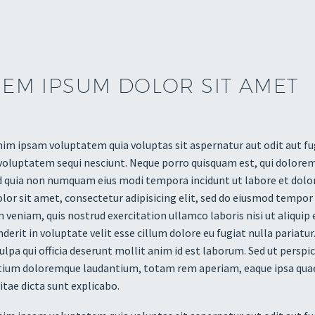
EM IPSUM DOLOR SIT AMET
m ipsam voluptatem quia voluptas sit aspernatur aut odit aut fug
voluptatem sequi nesciunt. Neque porro quisquam est, qui dolorem 
ed quia non numquam eius modi tempora incidunt ut labore et do
lor sit amet, consectetur adipisicing elit, sed do eiusmod tempor
 veniam, quis nostrud exercitation ullamco laboris nisi ut aliquip
derit in voluptate velit esse cillum dolore eu fugiat nulla pariatu
culpa qui officia deserunt mollit anim id est laborum. Sed ut persp
ium doloremque laudantium, totam rem aperiam, eaque ipsa quae ab
itae dicta sunt explicabo.