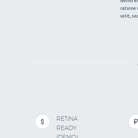
Nemo eni
ratione 
velit, s
RETINA


READY
(DEMO)