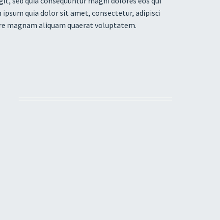
it, sed quia consequuntur magni dolores eos qui
ipsum quia dolor sit amet, consectetur, adipisci
lore magnam aliquam quaerat voluptatem.
S