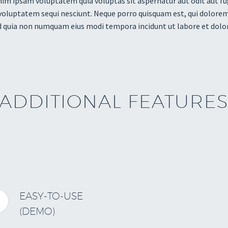
m ipsam voluptatem quia voluptas sit aspernatur aut odit aut fug
voluptatem sequi nesciunt. Neque porro quisquam est, qui dolorem 
ed quia non numquam eius modi tempora incidunt ut labore et do
ADDITIONAL FEATURE
EASY-TO-USE


(DEMO)