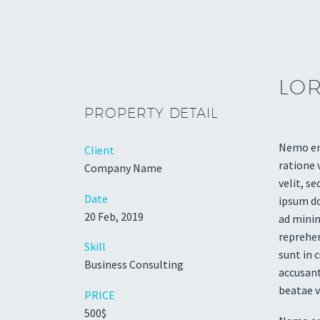
LOR
PROPERTY DETAIL
Nemo eni
Client
ratione 
Company Name
velit, s
Date
ipsum do
20 Feb, 2019
ad minim
reprehen
Skill
sunt in 
Business Consulting
accusant
beatae v
PRICE
500$