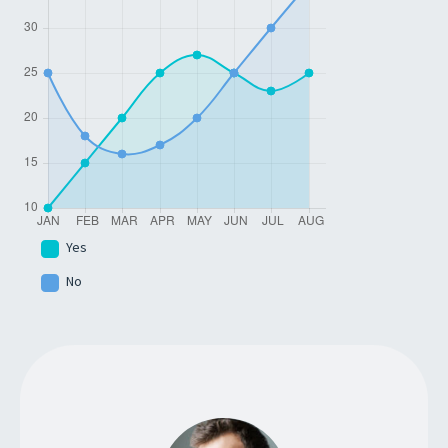
Yes
No