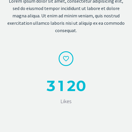
Lorem ipsum dolor sit amet, consectetur adipisicing elit,
sed do eiusmod tempor incididunt ut labore et dolore
magna aliqua. Ut enim ad minim veniam, quis nostrud
exercitation ullamco laboris nisi ut aliquip ex ea commodo
consequat.


3
1
2
0
Likes