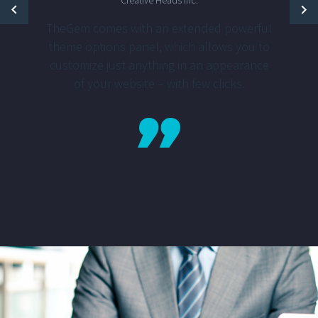
Creative Heads Inc.
TheGem comes with an extended powerful
theme options panel, which allows you to
customize just anything in an appearance
of your website – with few clicks.
